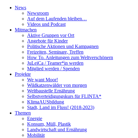
News
Newsroom
Auf dem Laufenden bleiben…
Videos und Podcast
Mitmachen
Aktive Gruppen vor Ort
Angebote für Kinder
Politische Aktionen und Kampagnen
Freizeiten, Seminare, Treffen
How To. Anleitungen zum Weltverschönern
JuLeiCa / Teamer*in werden
Mitglied werden / Spenden
Projekte
We want Moor!
Wildkatzenwälder von morgen
Weltbaustelle Ernährung
Selbstverteidigungskurs für FLINTA*
KlimaAUSbildung
Stadt, Land im Fluss! (2018-2023)
Themen
Energie
Konsum, Müll, Plastik
Landwirtschaft und Ernährung
Mobilität