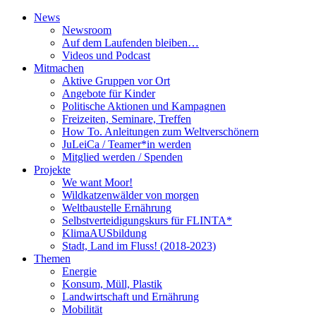
News
Newsroom
Auf dem Laufenden bleiben…
Videos und Podcast
Mitmachen
Aktive Gruppen vor Ort
Angebote für Kinder
Politische Aktionen und Kampagnen
Freizeiten, Seminare, Treffen
How To. Anleitungen zum Weltverschönern
JuLeiCa / Teamer*in werden
Mitglied werden / Spenden
Projekte
We want Moor!
Wildkatzenwälder von morgen
Weltbaustelle Ernährung
Selbstverteidigungskurs für FLINTA*
KlimaAUSbildung
Stadt, Land im Fluss! (2018-2023)
Themen
Energie
Konsum, Müll, Plastik
Landwirtschaft und Ernährung
Mobilität