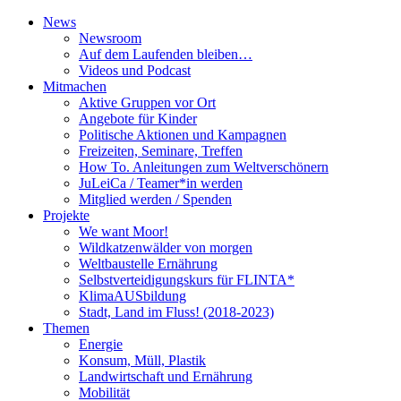
News
Newsroom
Auf dem Laufenden bleiben…
Videos und Podcast
Mitmachen
Aktive Gruppen vor Ort
Angebote für Kinder
Politische Aktionen und Kampagnen
Freizeiten, Seminare, Treffen
How To. Anleitungen zum Weltverschönern
JuLeiCa / Teamer*in werden
Mitglied werden / Spenden
Projekte
We want Moor!
Wildkatzenwälder von morgen
Weltbaustelle Ernährung
Selbstverteidigungskurs für FLINTA*
KlimaAUSbildung
Stadt, Land im Fluss! (2018-2023)
Themen
Energie
Konsum, Müll, Plastik
Landwirtschaft und Ernährung
Mobilität