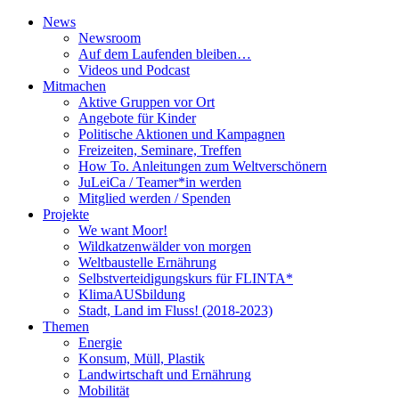
News
Newsroom
Auf dem Laufenden bleiben…
Videos und Podcast
Mitmachen
Aktive Gruppen vor Ort
Angebote für Kinder
Politische Aktionen und Kampagnen
Freizeiten, Seminare, Treffen
How To. Anleitungen zum Weltverschönern
JuLeiCa / Teamer*in werden
Mitglied werden / Spenden
Projekte
We want Moor!
Wildkatzenwälder von morgen
Weltbaustelle Ernährung
Selbstverteidigungskurs für FLINTA*
KlimaAUSbildung
Stadt, Land im Fluss! (2018-2023)
Themen
Energie
Konsum, Müll, Plastik
Landwirtschaft und Ernährung
Mobilität