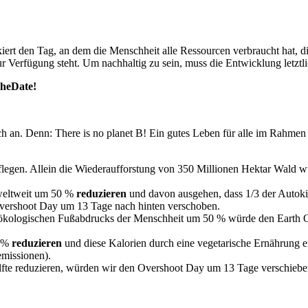
kiert den Tag, an dem die Menschheit alle Ressourcen verbraucht hat, d
zur Verfügung steht. Um nachhaltig zu sein, muss die Entwicklung letzt
TheDate!
an. Denn: There is no planet B! Ein gutes Leben für alle im Rahmen d
legen. Allein die Wiederaufforstung von 350 Millionen Hektar Wald
eltweit um 50 %
reduzieren
und davon ausgehen, dass 1/3 der Autok
Overshoot Day um 13 Tage nach hinten verschoben.
ökologischen Fußabdrucks der Menschheit um 50 % würde den Earth O
 %
reduzieren
und diese Kalorien durch eine vegetarische Ernährung
emissionen).
fte reduzieren, würden wir den Overshoot Day um 13 Tage verschiebe