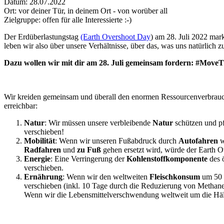
Datum:
28.07.2022
Ort:
vor deiner Tür, in deinem Ort - von worüber all
Zielgruppe:
offen für alle Interessierte :-)
Der Erdüberlastungstag
(Earth Overshoot Day
) am 28. Juli 2022 mar
leben wir also über unsere Verhältnisse, über das, was uns natürlich 
Dazu wollen wir mit dir am 28. Juli gemeinsam fordern: #Move
Wir kreiden gemeinsam und überall den enormen Ressourcenverbrauch 
erreichbar:
Natur
: Wir müssen unsere verbleibende
Natur
schützen und pf
verschieben!
Mobilität
: Wenn wir unseren Fußabdruck durch
Autofahren
w
Radfahren
und
zu Fuß
gehen ersetzt wird, würde der Earth 
Energie
: Eine Verringerung der
Kohlenstoffkomponente
des 
verschieben.
Ernährung
: Wenn wir den weltweiten
Fleischkonsum
um 50
verschieben (inkl. 10 Tage durch die Reduzierung von Methan
Wenn wir die Lebensmittelverschwendung weltweit um die Häl