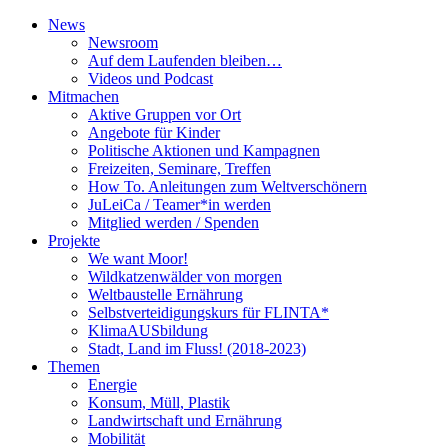
News
Newsroom
Auf dem Laufenden bleiben…
Videos und Podcast
Mitmachen
Aktive Gruppen vor Ort
Angebote für Kinder
Politische Aktionen und Kampagnen
Freizeiten, Seminare, Treffen
How To. Anleitungen zum Weltverschönern
JuLeiCa / Teamer*in werden
Mitglied werden / Spenden
Projekte
We want Moor!
Wildkatzenwälder von morgen
Weltbaustelle Ernährung
Selbstverteidigungskurs für FLINTA*
KlimaAUSbildung
Stadt, Land im Fluss! (2018-2023)
Themen
Energie
Konsum, Müll, Plastik
Landwirtschaft und Ernährung
Mobilität