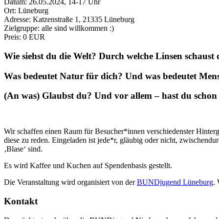
Datum:
26.05.2024, 14-17 Uhr
Ort:
Lüneburg
Adresse:
Katzenstraße 1, 21335 Lüneburg
Zielgruppe:
alle sind willkommen :)
Preis:
0 EUR
Wie siehst du die Welt? Durch welche Linsen schaust
Was bedeutet Natur für dich? Und was bedeutet Mensc
(An was) Glaubst du? Und vor allem – hast du schon 
Wir schaffen einen Raum für Besucher*innen verschiedenster Hinterg
diese zu reden. Eingeladen ist jede*r, gläubig oder nicht, zwischend
‚Blase‘ sind.
Es wird Kaffee und Kuchen auf Spendenbasis gestellt.
Die Veranstaltung wird organisiert von der
BUNDjugend Lüneburg
.
Kontakt