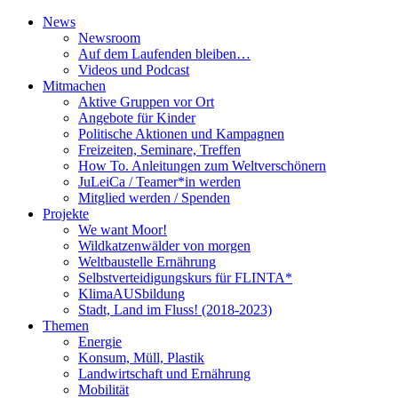
News
Newsroom
Auf dem Laufenden bleiben…
Videos und Podcast
Mitmachen
Aktive Gruppen vor Ort
Angebote für Kinder
Politische Aktionen und Kampagnen
Freizeiten, Seminare, Treffen
How To. Anleitungen zum Weltverschönern
JuLeiCa / Teamer*in werden
Mitglied werden / Spenden
Projekte
We want Moor!
Wildkatzenwälder von morgen
Weltbaustelle Ernährung
Selbstverteidigungskurs für FLINTA*
KlimaAUSbildung
Stadt, Land im Fluss! (2018-2023)
Themen
Energie
Konsum, Müll, Plastik
Landwirtschaft und Ernährung
Mobilität