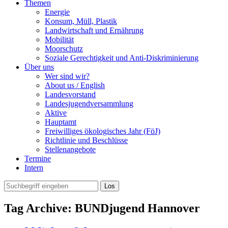
Themen
Energie
Konsum, Müll, Plastik
Landwirtschaft und Ernährung
Mobilität
Moorschutz
Soziale Gerechtigkeit und Anti-Diskriminierung
Über uns
Wer sind wir?
About us / English
Landesvorstand
Landesjugendversammlung
Aktive
Hauptamt
Freiwilliges ökologisches Jahr (FöJ)
Richtlinie und Beschlüsse
Stellenangebote
Termine
Intern
Tag Archive: BUNDjugend Hannover