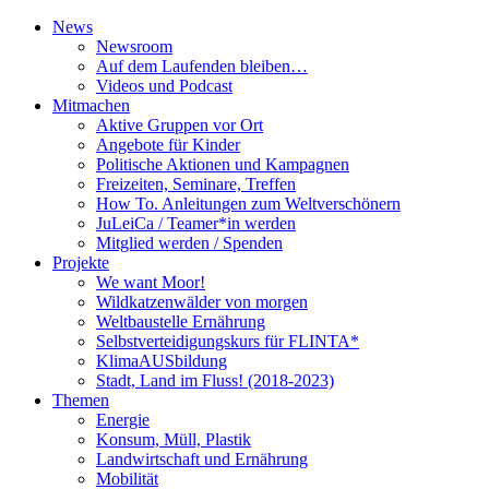
News
Newsroom
Auf dem Laufenden bleiben…
Videos und Podcast
Mitmachen
Aktive Gruppen vor Ort
Angebote für Kinder
Politische Aktionen und Kampagnen
Freizeiten, Seminare, Treffen
How To. Anleitungen zum Weltverschönern
JuLeiCa / Teamer*in werden
Mitglied werden / Spenden
Projekte
We want Moor!
Wildkatzenwälder von morgen
Weltbaustelle Ernährung
Selbstverteidigungskurs für FLINTA*
KlimaAUSbildung
Stadt, Land im Fluss! (2018-2023)
Themen
Energie
Konsum, Müll, Plastik
Landwirtschaft und Ernährung
Mobilität