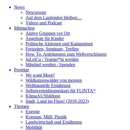
News
Newsroom
Auf dem Laufenden bleiben…
Videos und Podcast
Mitmachen
Aktive Gruppen vor Ort
Angebote für Kinder
Politische Aktionen und Kampagnen
Freizeiten, Seminare, Treffen
How To. Anleitungen zum Weltverschönern
JuLeiCa / Teamer*in werden
Mitglied werden / Spenden
Projekte
We want Moor!
Wildkatzenwälder von morgen
Weltbaustelle Ernährung
Selbstverteidigungskurs für FLINTA*
KlimaAUSbildung
Stadt, Land im Fluss! (2018-2023)
Themen
Energie
Konsum, Müll, Plastik
Landwirtschaft und Ernährung
Mobilität