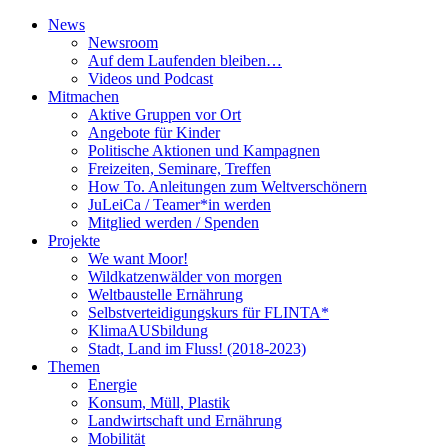
News
Newsroom
Auf dem Laufenden bleiben…
Videos und Podcast
Mitmachen
Aktive Gruppen vor Ort
Angebote für Kinder
Politische Aktionen und Kampagnen
Freizeiten, Seminare, Treffen
How To. Anleitungen zum Weltverschönern
JuLeiCa / Teamer*in werden
Mitglied werden / Spenden
Projekte
We want Moor!
Wildkatzenwälder von morgen
Weltbaustelle Ernährung
Selbstverteidigungskurs für FLINTA*
KlimaAUSbildung
Stadt, Land im Fluss! (2018-2023)
Themen
Energie
Konsum, Müll, Plastik
Landwirtschaft und Ernährung
Mobilität