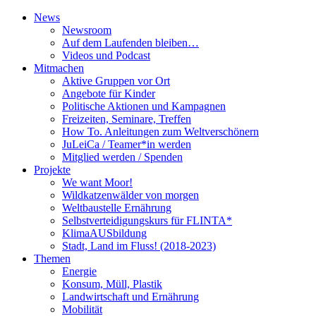
News
Newsroom
Auf dem Laufenden bleiben…
Videos und Podcast
Mitmachen
Aktive Gruppen vor Ort
Angebote für Kinder
Politische Aktionen und Kampagnen
Freizeiten, Seminare, Treffen
How To. Anleitungen zum Weltverschönern
JuLeiCa / Teamer*in werden
Mitglied werden / Spenden
Projekte
We want Moor!
Wildkatzenwälder von morgen
Weltbaustelle Ernährung
Selbstverteidigungskurs für FLINTA*
KlimaAUSbildung
Stadt, Land im Fluss! (2018-2023)
Themen
Energie
Konsum, Müll, Plastik
Landwirtschaft und Ernährung
Mobilität