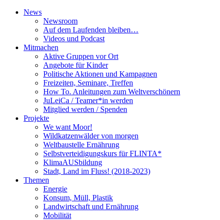
News
Newsroom
Auf dem Laufenden bleiben…
Videos und Podcast
Mitmachen
Aktive Gruppen vor Ort
Angebote für Kinder
Politische Aktionen und Kampagnen
Freizeiten, Seminare, Treffen
How To. Anleitungen zum Weltverschönern
JuLeiCa / Teamer*in werden
Mitglied werden / Spenden
Projekte
We want Moor!
Wildkatzenwälder von morgen
Weltbaustelle Ernährung
Selbstverteidigungskurs für FLINTA*
KlimaAUSbildung
Stadt, Land im Fluss! (2018-2023)
Themen
Energie
Konsum, Müll, Plastik
Landwirtschaft und Ernährung
Mobilität