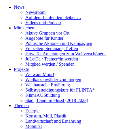
News
Newsroom
Auf dem Laufenden bleiben…
Videos und Podcast
Mitmachen
Aktive Gruppen vor Ort
Angebote für Kinder
Politische Aktionen und Kampagnen
Freizeiten, Seminare, Treffen
How To. Anleitungen zum Weltverschönern
JuLeiCa / Teamer*in werden
Mitglied werden / Spenden
Projekte
We want Moor!
Wildkatzenwälder von morgen
Weltbaustelle Ernährung
Selbstverteidigungskurs für FLINTA*
KlimaAUSbildung
Stadt, Land im Fluss! (2018-2023)
Themen
Energie
Konsum, Müll, Plastik
Landwirtschaft und Ernährung
Mobilität