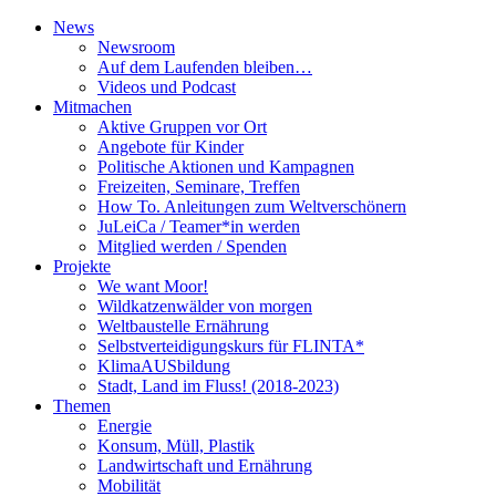
News
Newsroom
Auf dem Laufenden bleiben…
Videos und Podcast
Mitmachen
Aktive Gruppen vor Ort
Angebote für Kinder
Politische Aktionen und Kampagnen
Freizeiten, Seminare, Treffen
How To. Anleitungen zum Weltverschönern
JuLeiCa / Teamer*in werden
Mitglied werden / Spenden
Projekte
We want Moor!
Wildkatzenwälder von morgen
Weltbaustelle Ernährung
Selbstverteidigungskurs für FLINTA*
KlimaAUSbildung
Stadt, Land im Fluss! (2018-2023)
Themen
Energie
Konsum, Müll, Plastik
Landwirtschaft und Ernährung
Mobilität