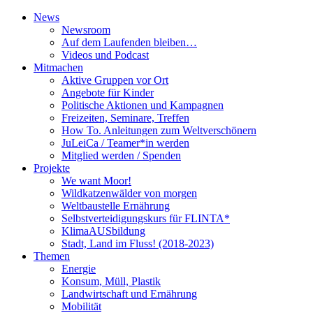
News
Newsroom
Auf dem Laufenden bleiben…
Videos und Podcast
Mitmachen
Aktive Gruppen vor Ort
Angebote für Kinder
Politische Aktionen und Kampagnen
Freizeiten, Seminare, Treffen
How To. Anleitungen zum Weltverschönern
JuLeiCa / Teamer*in werden
Mitglied werden / Spenden
Projekte
We want Moor!
Wildkatzenwälder von morgen
Weltbaustelle Ernährung
Selbstverteidigungskurs für FLINTA*
KlimaAUSbildung
Stadt, Land im Fluss! (2018-2023)
Themen
Energie
Konsum, Müll, Plastik
Landwirtschaft und Ernährung
Mobilität