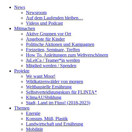
News
Newsroom
Auf dem Laufenden bleiben…
Videos und Podcast
Mitmachen
Aktive Gruppen vor Ort
Angebote für Kinder
Politische Aktionen und Kampagnen
Freizeiten, Seminare, Treffen
How To. Anleitungen zum Weltverschönern
JuLeiCa / Teamer*in werden
Mitglied werden / Spenden
Projekte
We want Moor!
Wildkatzenwälder von morgen
Weltbaustelle Ernährung
Selbstverteidigungskurs für FLINTA*
KlimaAUSbildung
Stadt, Land im Fluss! (2018-2023)
Themen
Energie
Konsum, Müll, Plastik
Landwirtschaft und Ernährung
Mobilität